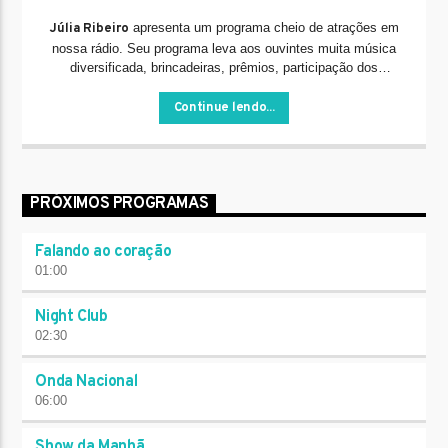
apresenta um programa cheio de atrações em
Júlia Ribeiro
nossa rádio. Seu programa leva aos ouvintes muita música
diversificada, brincadeiras, prêmios, participação dos
ouvintes, informação e muito mais.
Continue lendo...
PRÓXIMOS PROGRAMAS
Falando ao coração
01:00
Night Club
02:30
Onda Nacional
06:00
Show da Manhã