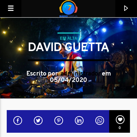
EM ALTA
DAVID GUETTA
Escrito por
administrador
em
05/04/2020
Tocando agora
Título
0
Artista